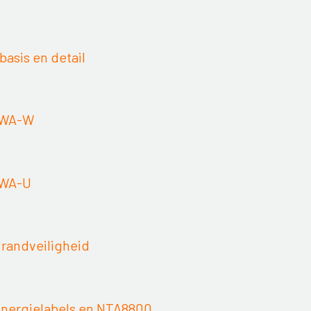
asis en detail
MWA-W
MWA-U
Brandveiligheid
 Energielabels en NTA8800