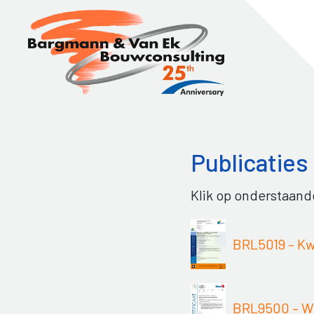
Spring
Door
naar
naar
de
de
hoofdnavigatie
hoofd
inhoud
Publicaties
Klik op onderstaande
BRL5019 – Kw
BRL9500 – W 