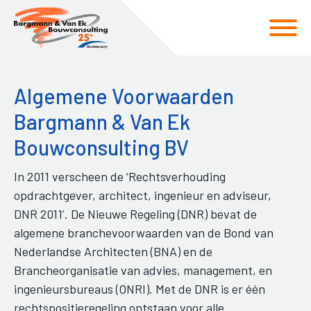
Spring
Door
naar
naar
de
de
hoofdnavigatie
hoofd
Algemene Voorwaarden
inhoud
Bargmann & Van Ek
Bouwconsulting BV
In 2011 verscheen de ‘Rechtsverhouding
opdrachtgever, architect, ingenieur en adviseur,
DNR 2011’. De Nieuwe Regeling (DNR) bevat de
algemene branchevoorwaarden van de Bond van
Nederlandse Architecten (BNA) en de
Brancheorganisatie van advies, management, en
ingenieursbureaus (ONRI). Met de DNR is er één
rechtspositieregeling ontstaan voor alle