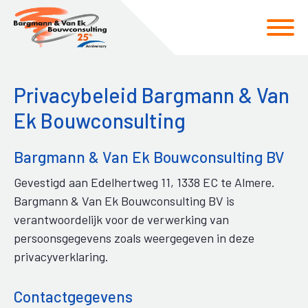
Spring
Door
naar
naar
de
de
hoofdnavigatie
hoofd
Privacybeleid Bargmann & Van
inhoud
Ek Bouwconsulting
Bargmann & Van Ek Bouwconsulting BV
Gevestigd aan Edelhertweg 11, 1338 EC te Almere.
Bargmann & Van Ek Bouwconsulting BV is
verantwoordelijk voor de verwerking van
persoonsgegevens zoals weergegeven in deze
privacyverklaring.
Contactgegevens